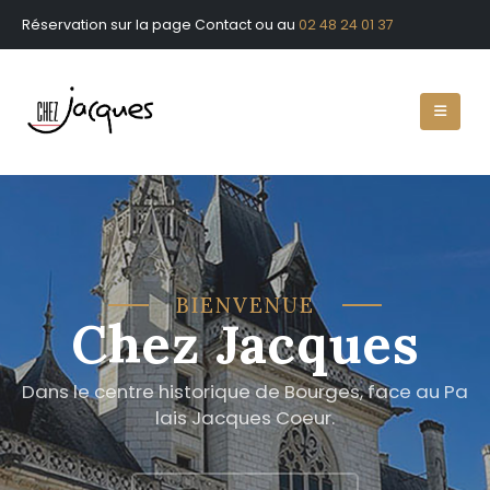
Réservation sur la page Contact ou au
02 48 24 01 37
BIENVENUE
Chez Jacques
D
a
n
s
l
e
c
e
n
t
r
e
h
i
s
t
o
r
i
q
u
e
d
e
B
o
u
r
g
e
s
,
f
a
c
e
a
u
P
a
l
a
i
s
J
a
c
q
u
e
s
C
o
e
u
r
.