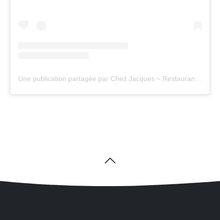
Une publication partagée par Chez Jacques ~ Restaurant (@chezjacques18)